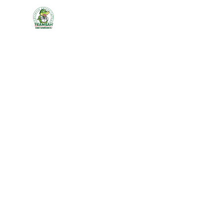
Für die Klein
nur das Beste
Wir begleiten schwerkranke Kinder mit Geborgenheit
und echter Menschlichkeit – in ihrem vertrauten Zu