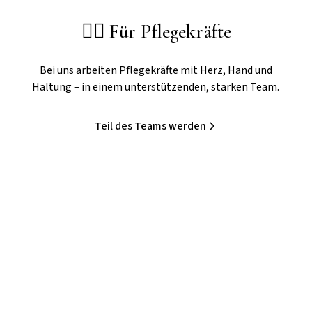
👩‍⚕️ Für Pflegekräfte
Bei uns arbeiten Pflegekräfte mit Herz, Hand und
Haltung – in einem unterstützenden, starken Team.
Teil des Teams werden
nen Blick
Kinder werden in ihrer gew