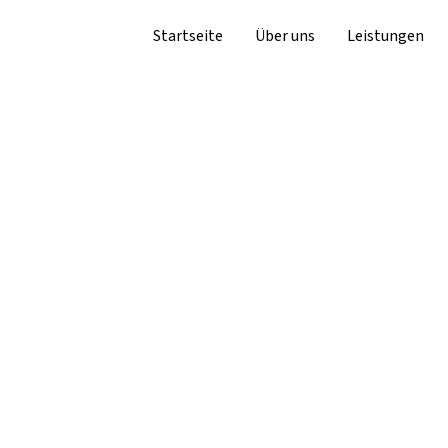
Startseite
Über uns
Leistungen
sten
, fachlicher Exzellenz
hause.